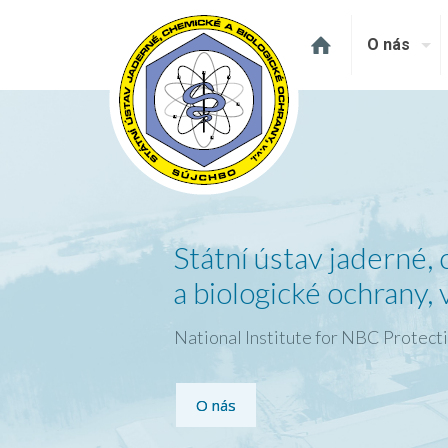
O nás
Státní ústav jaderné,
a biologické ochrany, v.
National Institute for NBC Protect
O nás