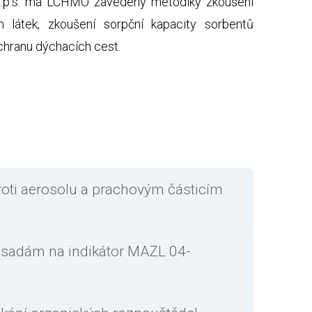
, o.p.s. má LCHMO zavedeny metodiky zkoušení
h látek, zkoušení sorpční kapacity sorbentů
chranu dýchacích cest.
roti aerosolu a prachovým částicím
zásadám na indikátor MAZL 04-