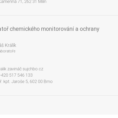
Kamenná 71, 262 31 Milín
toř chemického monitorování a ochrany
áš Králík
aboratoře
ralik zavináč sujchbo.cz
 +420 517 546 133
ř. kpt. Jaroše 5, 602 00 Brno