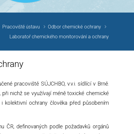
Pracoviště ústavu
Odbor chemické ochrany
Laboratoř chemického monitorování a ochrany
chrany
né pracoviště SÚJCHBO, v.v.i. sídlící v Brně.
 při nichž se využívají méně toxické chemické
í i kolektivní ochrany člověka před působením
mu ČR, definovaných podle požadavků orgánů