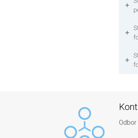
S
p
S
f
S
f
Kont
Odbor