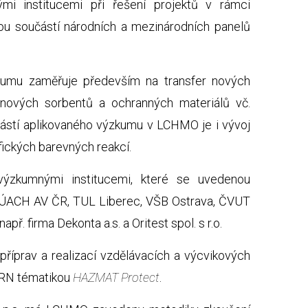
ými institucemi při řešení projektů v rámci
u součástí národních a mezinárodních panelů
umu zaměřuje především na transfer nových
nových sorbentů a ochranných materiálů vč.
částí aplikovaného výzkumu v LCHMO je i vývoj
ických barevných reakcí.
ýzkumnými institucemi, které se uvedenou
, ÚACH AV ČR, TUL Liberec, VŠB Ostrava, ČVUT
ř. firma Dekonta a.s. a Oritest spol. s r.o.
říprav a realizací vzdělávacích a výcvikových
BRN tématikou
HAZMAT Protect
.