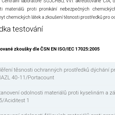
 Centrální laboratoře SÚJCHBO, v.v.i. akreditované ČIA
ti materiálů proti pronikání nebezpečných chemickýc
hyt chemických látek a zkoušení těsnosti prostředků pro o
dka testování
tované zkoušky dle ČSN EN ISO/IEC 17025:2005
ěření těsnosti ochranných prostředků dýchání p
AZL 40-11/Portacount
tanovení odolnosti materiálů proti kyselinám a 
5/Aciditest 1