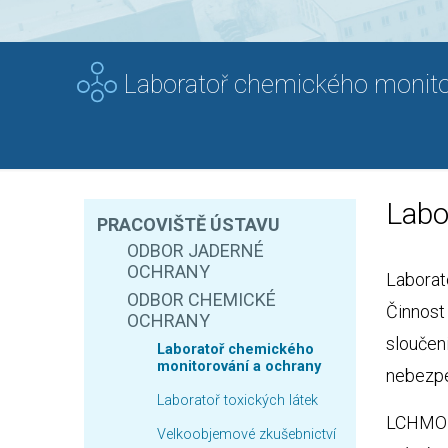
Laboratoř chemického monito
Labo
PRACOVIŠTĚ ÚSTAVU
ODBOR JADERNÉ
OCHRANY
Laborat
ODBOR CHEMICKÉ
Činnost
OCHRANY
sloučen
Laboratoř chemického
monitorování a ochrany
nebezpe
Laboratoř toxických látek
LCHMO j
Velkoobjemové zkušebnictví