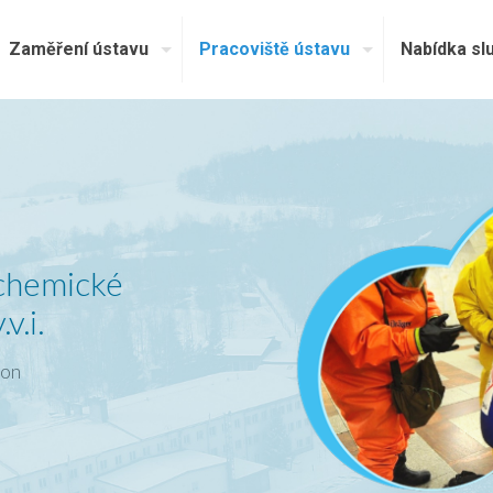
Zaměření ústavu
Pracoviště ústavu
Nabídka sl
 chemické
v.i.
ion