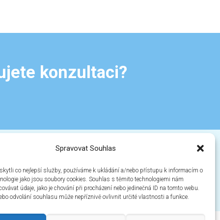
ujete konzultaci?
Spravovat Souhlas
Kontaktní formulář
zde
ytli co nejlepší služby, používáme k ukládání a/nebo přístupu k informacím o
chnologie jako jsou soubory cookies. Souhlas s těmito technologiemi nám
ovávat údaje, jako je chování při procházení nebo jedinečná ID na tomto webu.
bo odvolání souhlasu může nepříznivě ovlivnit určité vlastnosti a funkce.