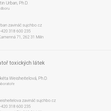
tin Urban, Ph.D.
odboru
urban zavináč sujchbo.cz
 +420 318 600 235
Kamenná 71, 262 31 Milín
toř toxických látek
kéta Weisheitelová, Ph.D.
aboratoře
weisheitelova zavináč sujchbo.cz
 +420 318 600 235