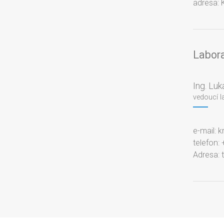
adresa: 
Labora
Ing. Luk
vedoucí l
e-mail: k
telefon:
Adresa: t