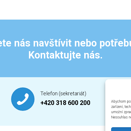
te nás navštívit nebo potřeb
Kontaktujte nás.
Telefon (sekretariát)
+420 318 600 200
Abychom posk
zařízení, te
umožní zprac
Nesouhlas ne