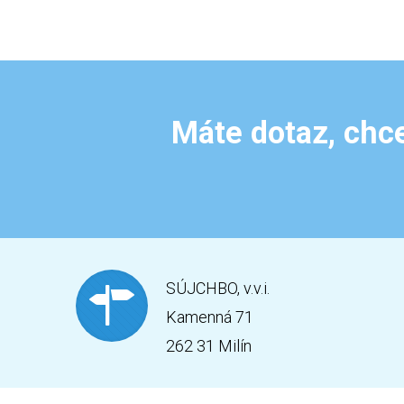
Máte dotaz, chce
SÚJCHBO, v.v.i.
Kamenná 71
262 31 Milín