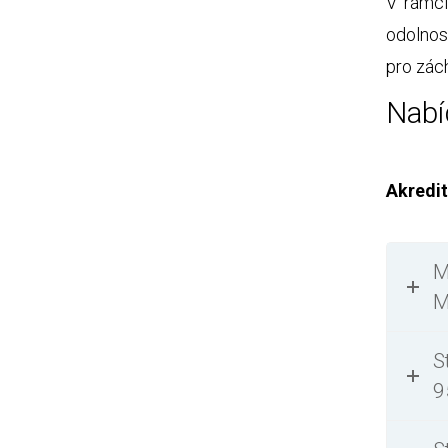
V rámci
odolnos
pro zác
Nabí
Akredi
M
M
S
9