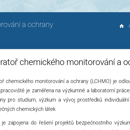
rování a ochrany
ratoř chemického monitorování a o
oř chemického monitorování a ochrany (LCHMO) je odlouče
 pracoviště je zaměřena na výzkumné a laboratorní práce,
iny pro studium, výzkum a vývoj prostředků individuáln
čných chemických látek.
e zapojena do řešení projektů bezpečnostního výzku