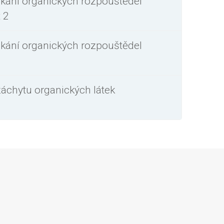
nikání organických rozpouštědel
 2
nikání organických rozpouštědel
záchytu organických látek