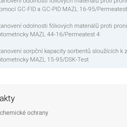
tanovení odolnosti fóliových materiálů proti pro
omocí GC-FID a GC-PID MAZL 16-95/Permeatest
tanovení odolnosti fóliových materiálů proti pro
otometricky MAZL 44-16/Permeatest 4
tanovení sorpční kapacity sorbentů sloužících k 
otometricky MAZL 15-95/DSK-Test
akty
 chemické ochrany