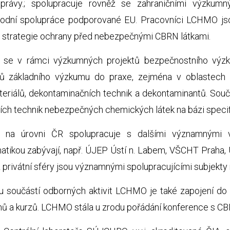
správy.; spolupracuje rovněž se zahraničními výzkumn
odní spolupráce podporované EU. Pracovníci LCHMO jso
h strategie ochrany před nebezpečnými CBRN látkami.
se v rámci výzkumných projektů bezpečnostního výzk
ů základního výzkumu do praxe, zejména v oblastech 
eriálů, dekontaminačních technik a dekontaminantů. Sou
ích technik nebezpečných chemických látek na bázi specif
na úrovni ČR spolupracuje s dalšími významnými v
atikou zabývají, např. ÚJEP Ústí n. Labem, VŠCHT Praha
 privátní sféry jsou významnými spolupracujícími subjekty nap
u součástí odborných aktivit LCHMO je také zapojení do p
ů a kurzů. LCHMO stála u zrodu pořádání konference s C