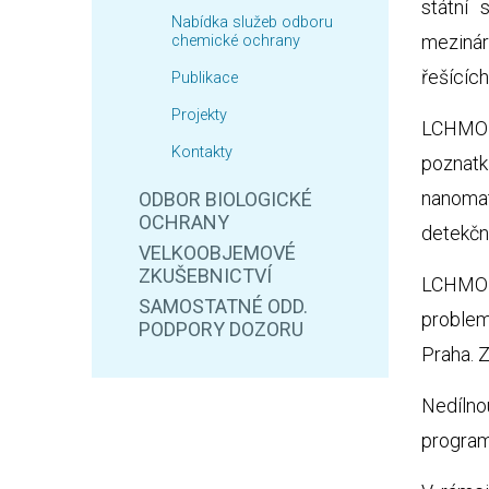
státní 
Nabídka služeb odboru
mezinár
chemické ochrany
řešícíc
Publikace
Projekty
LCHMO 
Kontakty
poznatk
nanomat
ODBOR BIOLOGICKÉ
OCHRANY
detekčn
VELKOOBJEMOVÉ
ZKUŠEBNICTVÍ
LCHMO 
SAMOSTATNÉ ODD.
problem
PODPORY DOZORU
Praha. Z
Nedílno
program