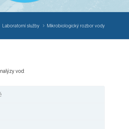
Laboratorní služby
Mikrobiologický rozbor vody
analýzy vod:
ě