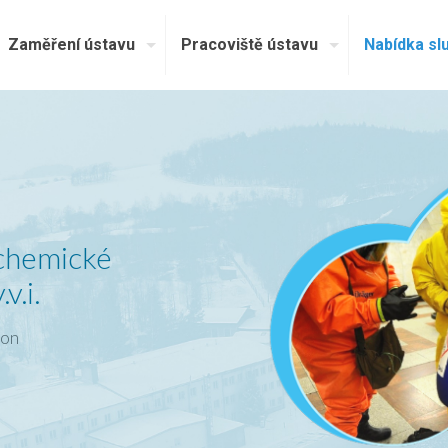
Zaměření ústavu
Pracoviště ústavu
Nabídka sl
 chemické
v.i.
ion