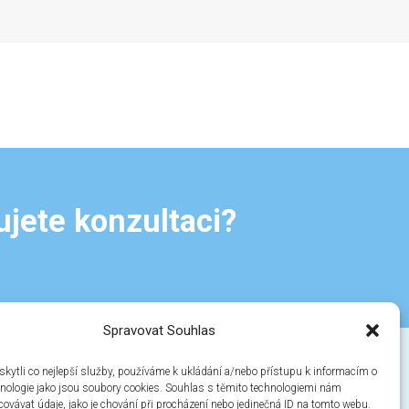
ujete konzultaci?
Spravovat Souhlas
ytli co nejlepší služby, používáme k ukládání a/nebo přístupu k informacím o
Kontaktní formulář
chnologie jako jsou soubory cookies. Souhlas s těmito technologiemi nám
zde
ovávat údaje, jako je chování při procházení nebo jedinečná ID na tomto webu.