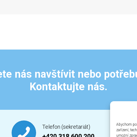
te nás navštívit nebo potřeb
Kontaktujte nás.
Abychom posk
Telefon (sekretariát)
zařízení, te
+420 318 600 200
umožní zprac