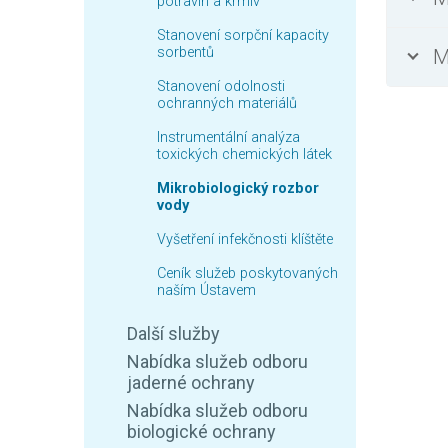
potravin a krmiv
Stanovení sorpční kapacity
sorbentů
M
Stanovení odolnosti
ochranných materiálů
Instrumentální analýza
toxických chemických látek
Mikrobiologický rozbor
vody
Vyšetření infekčnosti klíštěte
Ceník služeb poskytovaných
naším Ústavem
Další služby
Nabídka služeb odboru
jaderné ochrany
Nabídka služeb odboru
biologické ochrany