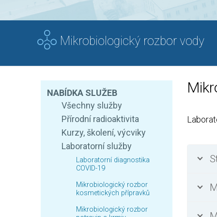
Mikrobiologický rozbor vody
Mikr
NABÍDKA SLUŽEB
Všechny služby
Přírodní radioaktivita
Laborato
Kurzy, školení, výcviky
Laboratorní služby
S
Laboratorní diagnostika
COVID-19
Mikrobiologický rozbor
M
kosmetických přípravků
Mikrobiologický rozbor
M