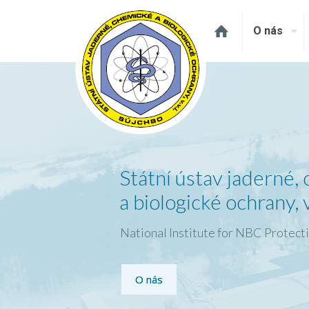
O nás
Státní ústav jaderné,
a biologické ochrany, v.
National Institute for NBC Protect
O nás