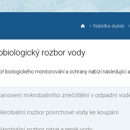
Nabídka služeb
obiologický rozbor vody
ř biologického monitorování a ochrany nabízí následující 
tanovení mikrobiálního znečištění v odpadní vod
ikrobiální rozbor povrchové vody ke koupání
ikrobiální rozbor pitné a teplé vody