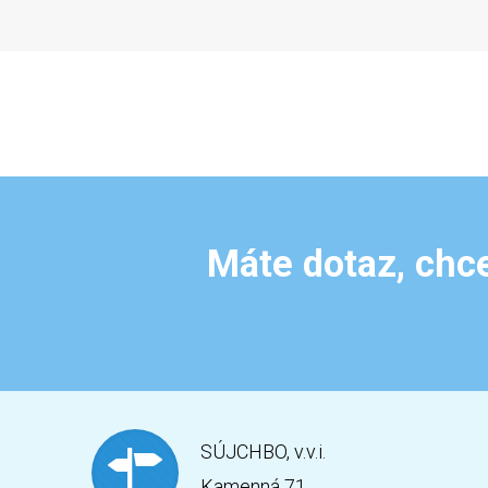
Máte dotaz, chce
SÚJCHBO, v.v.i.
Kamenná 71