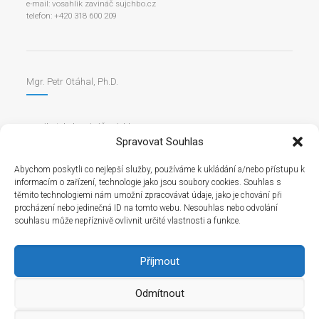
e-mail: vosahlik zavináč sujchbo.cz
telefon: +420 318 600 209
Mgr. Petr Otáhal, Ph.D.
e-mail: otahal zavináč sujchbo.cz
telefon: +420 318 600 346
Spravovat Souhlas
Abychom poskytli co nejlepší služby, používáme k ukládání a/nebo přístupu k
informacím o zařízení, technologie jako jsou soubory cookies. Souhlas s
těmito technologiemi nám umožní zpracovávat údaje, jako je chování při
procházení nebo jedinečná ID na tomto webu. Nesouhlas nebo odvolání
souhlasu může nepříznivě ovlivnit určité vlastnosti a funkce.
Příjmout
Odmítnout