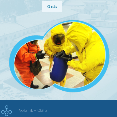
O nás
Vošahlík + Otáhal